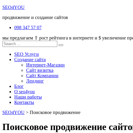
SEO4YOU
продвижение и создание сайтов
098 347 57 07
мы предлагаем ⇪ рост рейтинга в интернете и $ увеличение п
SEO Услуги
Создание сайта
Интернет-Магазин
Сайт визитка
Сайт Компании
Лендинг
Блог
О seo4you
Наши работы
Контакты
SEO4YOU
>
Поисковое продвижение
Поисковое продвижение сайто